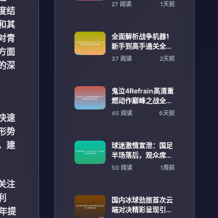
成都 助力城市体育新
27 阅读
1天前
度结
腾飞
和其
全面解析战争机器1
对青
新手到高手通关全流
方面
程实战攻略指南终极
37 阅读
2天前
的深
版本教程
鬼泣4Refrain高清重
燃动作巅峰之战全解
析恶魔猎人宿命对决
45 阅读
6天前
快速
形势
，建
球迷激情宣泄：国足
半场落后，观众席现
“袋鼠玩偶拳击赛”
50 阅读
1周前
关注
利
国内冰球劲旅首次云
端对决精彩呈现引领
年提