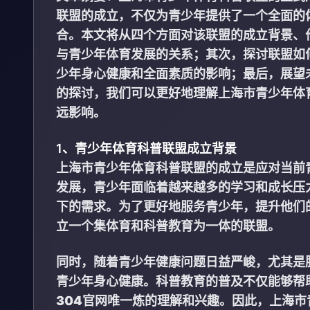
联盟的成立，不仅为青少年提供了一个全面的
合。本文将从四个方面对该联盟的成立背景、
与青少年体育发展的关系；其次，探讨联盟如
少年身心健康和全面素质的影响；最后，展望
的探讨，我们可以更好地理解上海市青少年体
远影响。
1、青少年体育科普联盟成立背景
上海市青少年体育科普联盟的成立是应对当前
发展，青少年面临着越来越多的学习和成长压
下的需求。为了更好地服务青少年，提升他们
立一个集体育和科普教育为一体的联盟。
同时，随着青少年健康问题日益严峻，尤其是
青少年身心健康。科普教育的普及不仅能够帮
304官网唯一
炼的理解和兴趣。因此，上海市