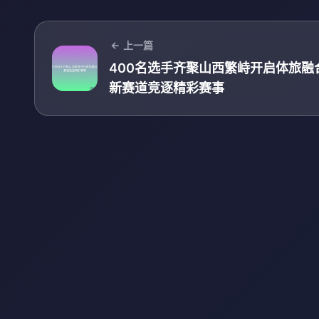
上一篇
400名选手齐聚山西繁峙开启体旅融
新赛道竞逐精彩赛事