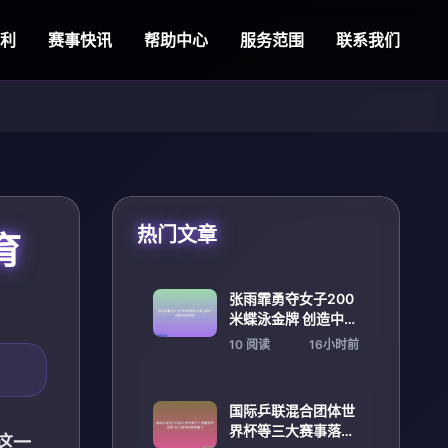
永利
赛事快讯
帮助中心
服务范围
联系我们
热门文章
育
张雨霏勇夺女子200
米蝶泳金牌 创造中国
游泳新辉煌
10 阅读
16小时前
国际乒联混合团体世
界杯等三大赛事落户
这一