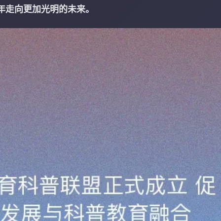
年走向更加光明的未来。